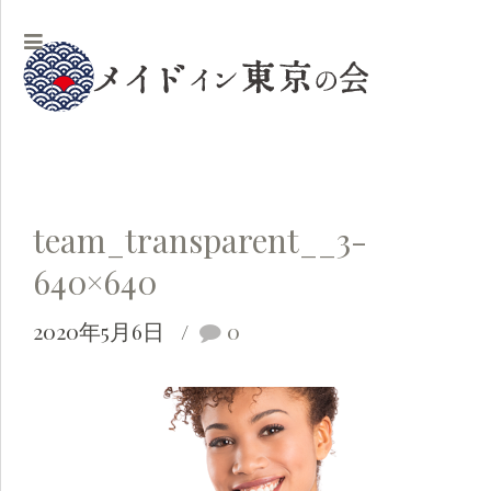
team_transparent__3-
640×640
2020年5月6日
0