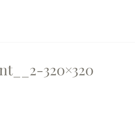
nt__2-320×320