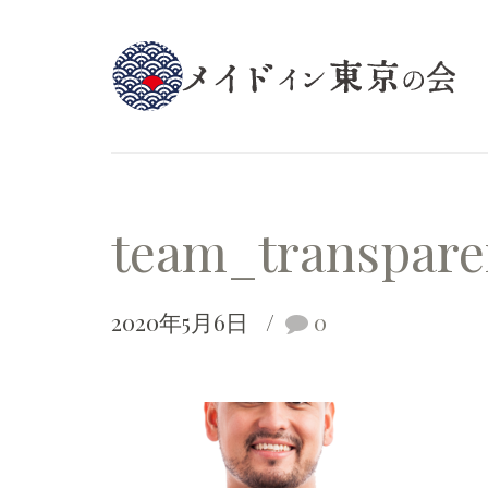
team_transpare
2020年5月6日
0