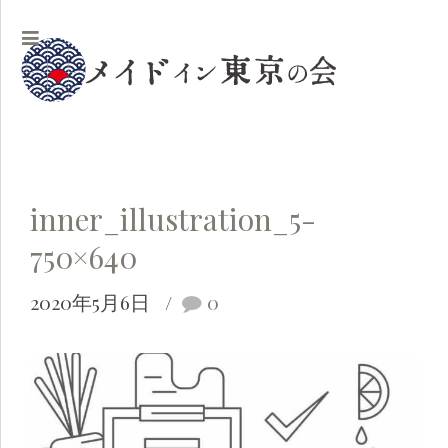
inner_illustration_5-
750×640
2020年5月6日
0