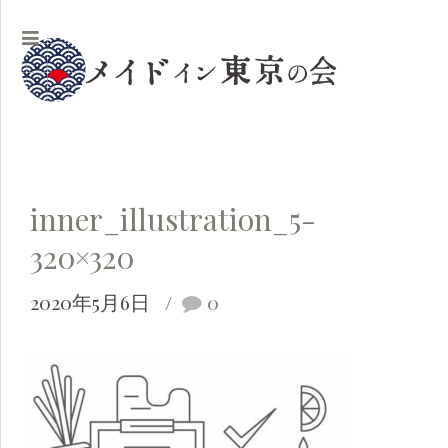
inner_illustration_5-
320×320
2020年5月6日
0