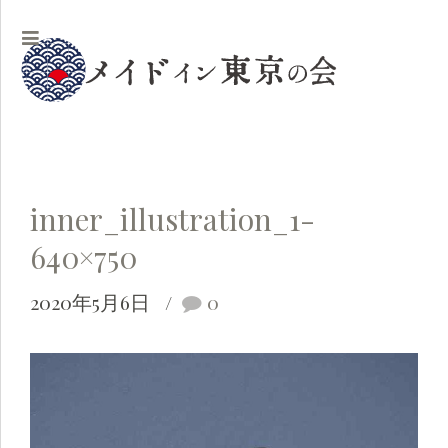
inner_illustration_1-
640×750
2020年5月6日
0