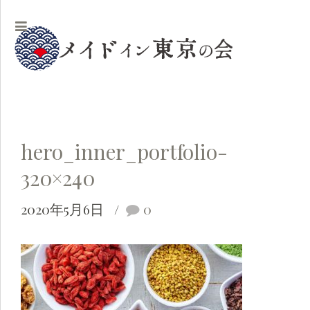
hero_inner_portfolio-
320×240
2020年5月6日
0