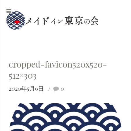
cropped-favicon520x520-
512×303
2020年5月6日
0