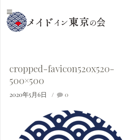
cropped-favicon520x520-
500×500
2020年5月6日
0