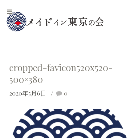
cropped-favicon520x520-
500×380
2020年5月6日
0