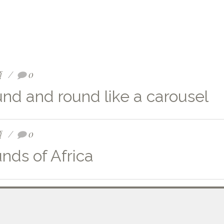
類
0
nd and round like a carousel
類
0
nds of Africa