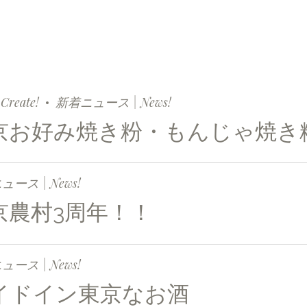
Create!
新着ニュース | News!
京お好み焼き粉・もんじゃ焼き
ース | News!
京農村3周年！！
ース | News!
イドイン東京なお酒