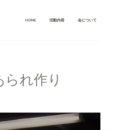
HOME
活動内容
会について
なあられ作り