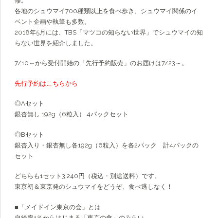
修。
各地のシュウマイ700種類以上を食べ歩き、シュウマイ関係のイ
ベント企画や執筆も多数。
2018年5月には、TBS「マツコの知らない世界」でシュウマイの知
らない世界を紹介しました。
7/10～から受付開始の「先行予約販売」のお届けは7/23～。
先行予約はこちらから
◎Aセット
銀杏無し 192g（6粒入） 4パックセット
◎Bセット
銀杏入り・銀杏無し各192g（6粒入）を各2パック 計4パックの
セット
どちらも1セット3,240円（税込・別途送料）です。
東京初＆東京発のシュウマイをどうぞ、食べ逃しなく！
■「メイドイン東京の会」とは
自給率1％からはじまる「東京の食」のみらい。