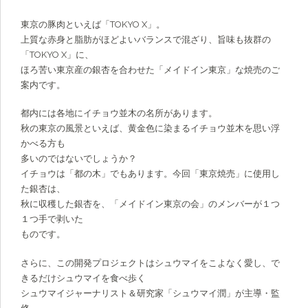
東京の豚肉といえば「TOKYO X」。
上質な赤身と脂肪がほどよいバランスで混ざり、旨味も抜群の
「TOKYO X」に、
ほろ苦い東京産の銀杏を合わせた「メイドイン東京」な焼売のご
案内です。
都内には各地にイチョウ並木の名所があります。
秋の東京の風景といえば、黄金色に染まるイチョウ並木を思い浮
かべる方も
多いのではないでしょうか？
イチョウは「都の木」でもあります。今回「東京焼売」に使用し
た銀杏は、
秋に収穫した銀杏を、「メイドイン東京の会」のメンバーが１つ
１つ手で剥いた
ものです。
さらに、この開発プロジェクトはシュウマイをこよなく愛し、で
きるだけシュウマイを食べ歩く
シュウマイジャーナリスト＆研究家「シュウマイ潤」が主導・監